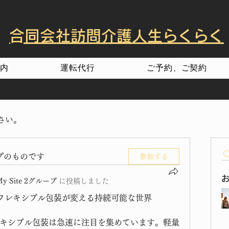
​合同会社訪問介護人生らくらく
内
運転代行
ご予約、ご契約
さい。
プのものです
参加する
My Site 2グループ
に
投稿しました
―フレキシブル包装が変える持続可能な世界
キシブル包装は急速に注目を集めています。軽量