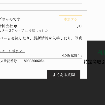
プのものです
参加する
合同会社
y Site 2グループ
に
投稿しました
合同会社
バーと交流したり、最新情報を入手したり、写真
利
（クッキー）ポリシー
閲覧数：5
記番号 1180303006254
​特定商取
よくある質問