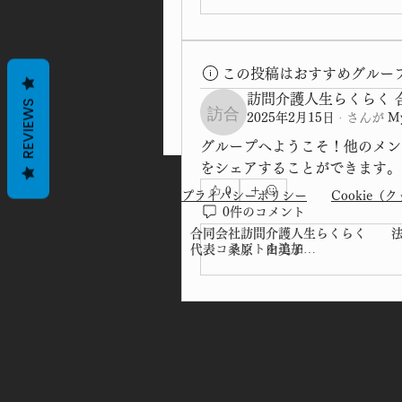
この投稿はおすすめグルー
訪問介護人生らくらく 
REVIEWS
2025年2月15日
·
さんが
M
訪問介護人生らくらく 
グループへようこそ！他のメン
をシェアすることができます。
0
プライバシーポリシー
Cookie
0件のコメント
​​合同会社訪問介護人生らくらく 法人登
コメントを追加…
​代表 桑原 由美子