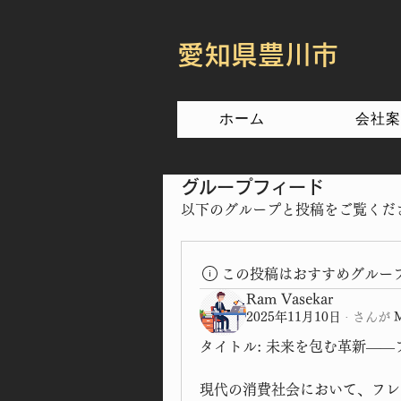
​愛知県豊川市
ホーム
会社案
グループフィード
以下のグループと投稿をご覧くだ
この投稿はおすすめグルー
Ram Vasekar
2025年11月10日
·
さんが
タイトル: 未来を包む革新―
現代の消費社会において、フレ