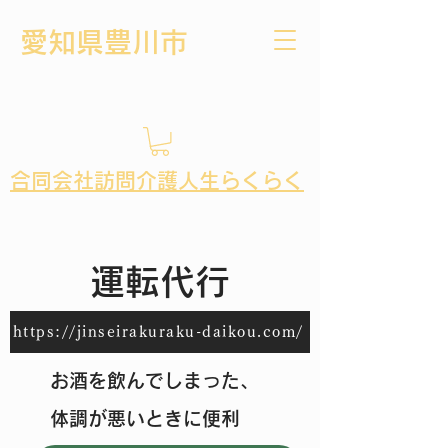
​愛知県豊川市
​合同会社訪問介護人生らくらく
​運転代行
https://jinseirakuraku-daikou.com/
​お酒を飲んでしまった、
体調が悪いときに便利