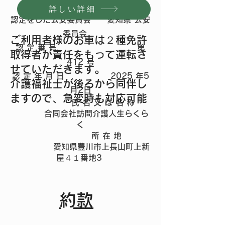
自動車運転代
詳しい詳細
認
定をした公安委員会 愛知県 公安
委員会
ご利用者様のお車は２種免許
認 定 番 号 第
取得者が責任をもって運転さ
412 号
せていただきます。
認 定 年 月 日 2025 年5
介護福祉士が後ろから同伴し
月2日
ますので、急変時も対応可能
氏 名 又 は 名 称
合同会社訪問介護人生らくら
く
所 在 地
愛知県豊川市上長山町上新
屋４１番地3
​約款