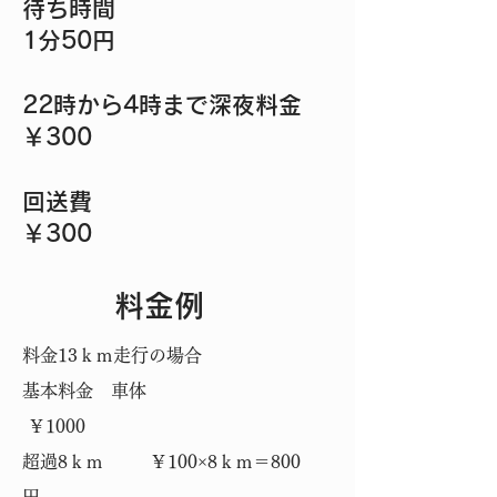
待ち時間
1分50円
22時から4時まで深夜料金
￥300
回送費
￥300
​料金例
料金13ｋｍ
走行の場合
基本料金 車体
￥1000
超過8ｋｍ ￥100×8ｋｍ＝800
円