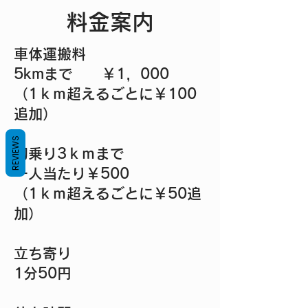
​料金案内
車体運搬料
5kmまで ￥1，000
（1ｋｍ超えるごとに￥100
追加）
REVIEWS
初乗り3ｋｍまで
一人当たり￥500
​（1ｋｍ超えるごとに￥50追
加）
立ち寄り
1分50円