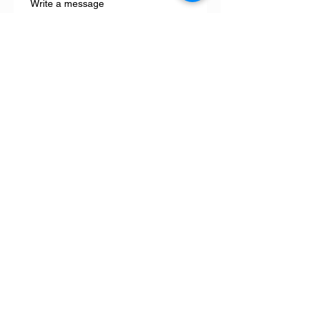
Write a message
住所
Submit