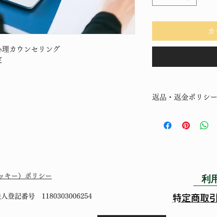
カ
心理カウンセリング
定
返品・返金ポリシ
返品・返金ポリシー
満足しなかった場合
の手順などを説明し
顧客からの信頼を獲
だけます。
利
（クッキー）ポリシー
記番号 1180303006254
​特定商取