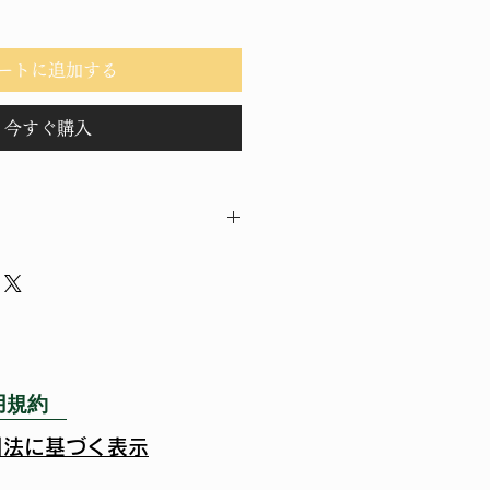
ートに追加する
今すぐ購入
ー
を入力してください。顧客が商品に
や、不備があった場合に行う手続き
ましょう。内容を明確にすることで
得し、安心して商品を購入していた
用規約
引法に基づく表示