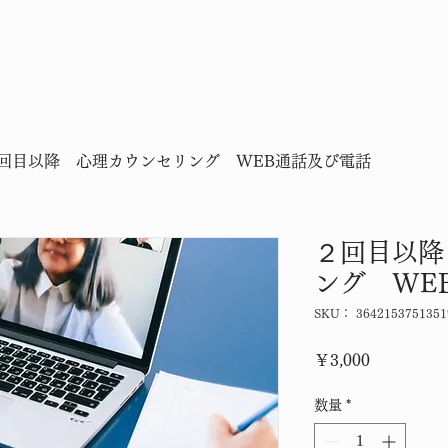
回目以降 心理カウンセリング WEB通話及び電話
２回目以降
ング WE
SKU： 3642153751351
価格
￥3,000
数量
*