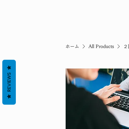
ホーム
All Products
２
REVIEWS