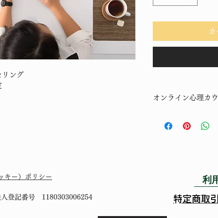
カ
セリング
定
オンライン心理カ
チャットで心理カウ
利
（クッキー）ポリシー
記番号 1180303006254
​特定商取