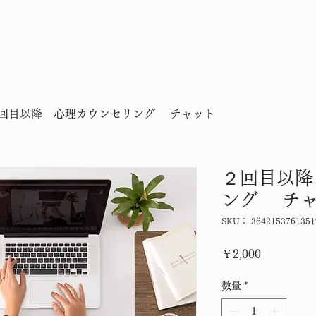
回目以降 心理カウンセリング チャット
２回目以降
ング チ
SKU： 3642153761351
価格
￥2,000
数量
*