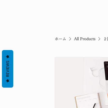
ホーム
All Products
２
REVIEWS